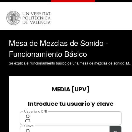
Mesa de Mezclas de Sonido -
Funcionamiento Básico
Se explica el funcionamiento básico de una mesa de mezclas de sonido. Mostrando los controles principales existentes en un canal de entrada monofónico y en un canal de entrada estereofónico para la obtención de la salida de mezcla estereofónica.. Sanchis Rico, JM. (2015). Mesa de Mezclas de Sonido - Fu