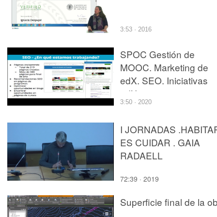
3:53 · 2016
SPOC Gestión de
MOOC. Marketing de
edX. SEO. Iniciativas
edX
3:50 · 2020
I JORNADAS .HABITA
ES CUIDAR . GAIA
RADAELL
72:39 · 2019
Superficie final de la o