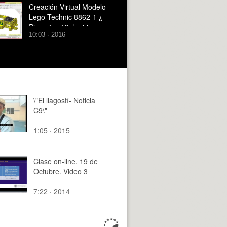
2.
Creación Virtual Modelo
Lego Technic 8862-1 ¿
Pieza 1 ¿ 19 de 44
10:03 · 2016
\"El llagostí- Noticia
C9\"
1:05 · 2015
Clase on-line. 19 de
Octubre. Video 3
7:22 · 2014