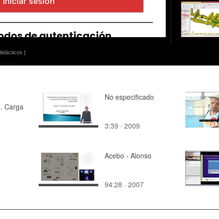
idácticos ]
No especificado
a. Carga
3:39 · 2009
Acebo - Alonso
94:28 · 2007