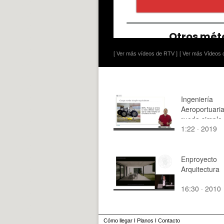
[ Ver más vídeos de RTV ]
[ Ver más Vídeos d
Ingeniería
Aeroportuari
rueda simple
1:22 · 2019
equivalente
Enproyecto
Arquitectura
16:30 · 2010
Cómo llegar
I
Planos
I
Contacto