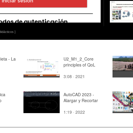
idácticos ]
ieta - La
U2_M1_2_Core
principles of QoL
3:08 · 2021
ica
AutoCAD 2023 -
o
Alargar y Recortar
1:19 · 2022
n
e3