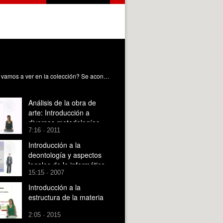
¿Cual es el campo de juego? ¿Que documentos son de interés para tener descargados a y a mano mientras se ven? ¿Que vamos a ver en la colección? Se aconseja acceder a los siguientes documentos, no solo para este vídeo, sino para la colección entera: Prueba de concepto Blockchain y el derecho de supresión. Este es el documento principal, de hecho en la colección lo que se intenta es "dulcificarlo" e intentar aportar una herramienta para entenderlo mejor. Los vídeos se sustentan principalmente en él. https://www.aepd.es/guias/nota-tecnica-blockchain.pdf Guía de Privacidad desde el Diseño Hay muchas guías muy interesantes en la Agencia Española de Protección de Datos, pero ante la imposibilidad de colocar una lista enorme de enlaces, destaco este por su elevado impacto en el tema tratado. https://www.aepd.es/guias/guia-privacidad-desde-diseno.pdf Solutions for a responsible use of the blockchain in the context of personal data Uno de los primeros documentos sobre el tema que nos ocupa, en este caso por la autoridad francesa de protección de datos, la CNIL. https://www.cnil.fr/sites/cnil/files/atoms/files/blockchain_en.pdf
Análisis de la obra de
arte: Introducción a
diversas metodologías
7:16 · 2011
Introducción a la
deontología y aspectos
legales de la informática
15:15 · 2007
Introducción a la
estructura de la materia
2:05 · 2015