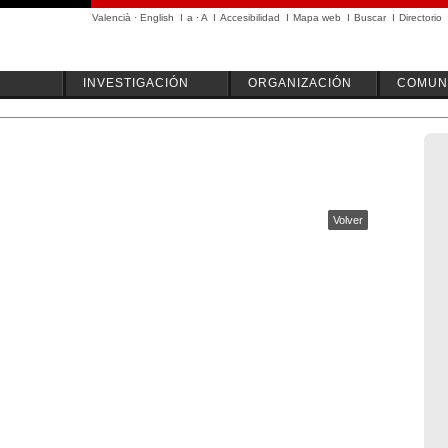
Valencià
·
English
I
a
·
A
I
Accesibilidad
I
Mapa web
I
Buscar
I
Directorio
INVESTIGACIÓN
ORGANIZACIÓN
COMUN
Volver