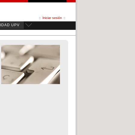
::
Iniciar sesión
::
IDAD UPV