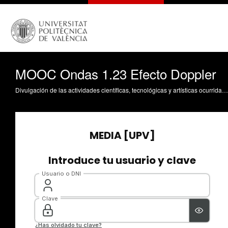
MOOC Ondas 1.23 Efecto Doppler
Divulgación de las actividades científicas, tecnológicas y artísticas ocurridas en los tres campus de la UPV