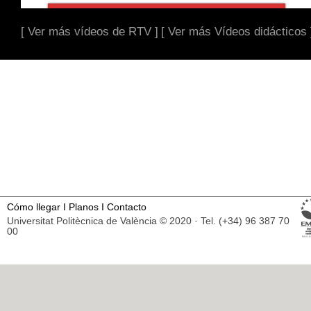
[ Ver más vídeos de RTV ]
[ Ver más Vídeos didácticos 
Cómo llegar
I
Planos
I
Contacto
Universitat Politècnica de València © 2020 · Tel. (+34) 96 387 70
00