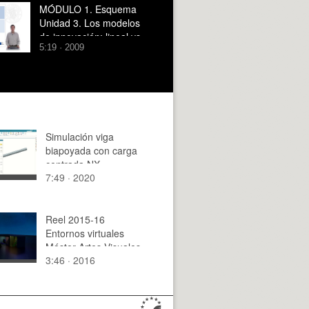
MÓDULO 1. Esquema
Unidad 3. Los modelos
de innovación: lineal vs.
5:19 · 2009
interactivo
Simulación viga
biapoyada con carga
centrada NX
7:49 · 2020
Reel 2015-16
Entornos virtuales
Máster Artes Visuales
3:46 · 2016
y Multimedia. UPV