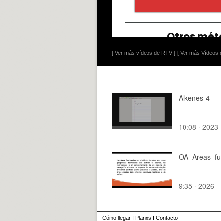
[ Ver más vídeos de RTV ]
[ Ver más Vídeos d
Alkenes-4
10:08 · 2023
OA_Areas_fu
9:35 · 2026
Cómo llegar
I
Planos
I
Contacto