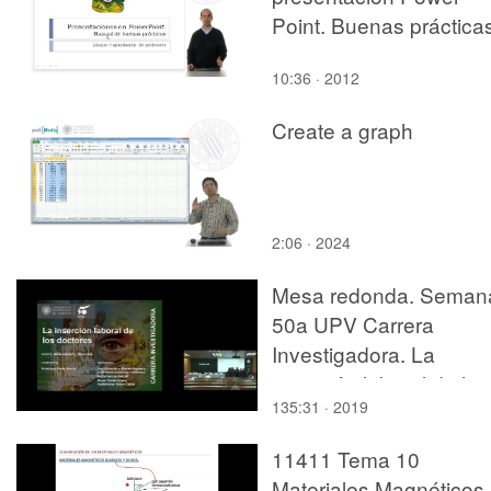
Point. Buenas práctica
10:36 · 2012
Create a graph
2:06 · 2024
Mesa redonda. Seman
50a UPV Carrera
Investigadora. La
inserción laboral de los
135:31 · 2019
doctores
11411 Tema 10
Materiales Magnéticos