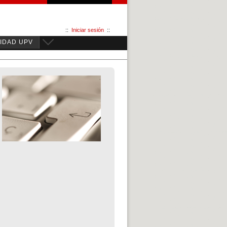
::
Iniciar sesión
::
IDAD UPV