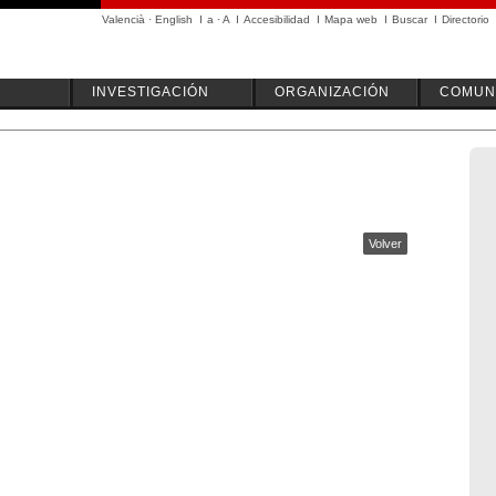
Valencià
·
English
I
a
·
A
I
Accesibilidad
I
Mapa web
I
Buscar
I
Directorio
INVESTIGACIÓN
ORGANIZACIÓN
COMUN
Volver