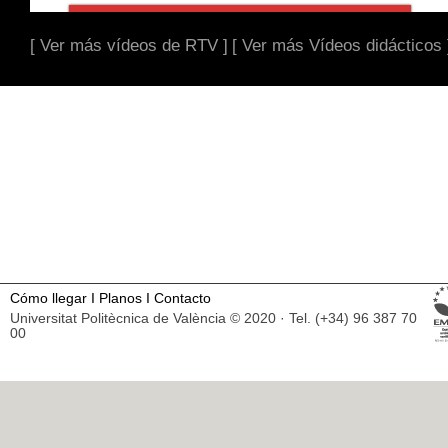
[ Ver más vídeos de RTV ]
[ Ver más Vídeos didácticos 
Cómo llegar
I
Planos
I
Contacto
Universitat Politècnica de València © 2020 · Tel. (+34) 96 387 70
00