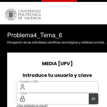
Problema4_Tema_6
Divulgación de las actividades científicas, tecnológicas y artísticas ocurridas en los tres campus de la UPV