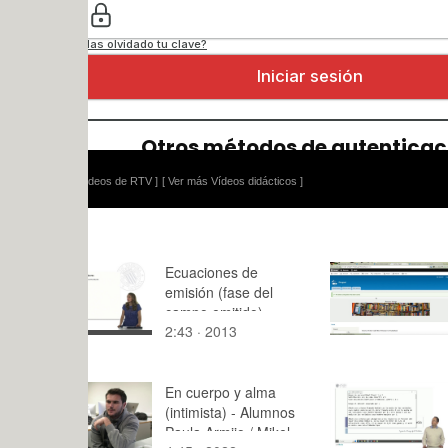
ídeos de RTV ]
[ Ver más Vídeos didácticos ]
Ecuaciones de
13 Create a
emisión (fase del
banner as 
campo emitido)
block
2:43 · 2013
5:57 · 201
En cuerpo y alma
ChatGPT. A
(intimista) - Alumnos
estadístico
Paula Armijo / Mikel
independe