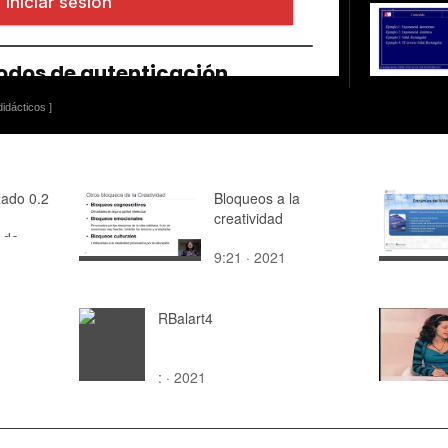
idácticos ]
ado 0.2
Bloqueos a la
creatividad
 de
9:21 · 2021
RBalart4
: · 2021