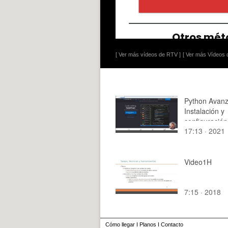
[ Ver más vídeos de RTV ]
[ Ver más Vídeos d
Python Avanz
Instalación y
configuración
17:13 · 2021
VSCODE
Video1H
7:15 · 2018
Cómo llegar
I
Planos
I
Contacto