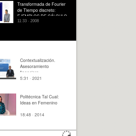
Transformada de Fourier
de Tiempo discreto:
EJEMPLOS DE CÁLCULO
11:33 · 2008
DE TRANSFORMADAS
Contextualización.
Asesoramiento
financiero.
5:31 · 2021
Politécnica Tal Cual:
Ideas en Femenino
18:48 · 2014