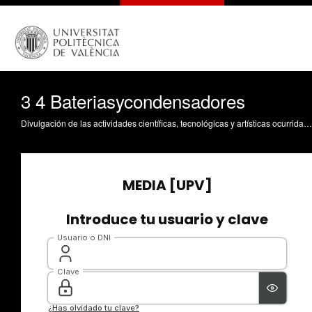
3 4 Bateriasycondensadores
Divulgación de las actividades científicas, tecnológicas y artísticas ocurridas en los tres campus de la UPV