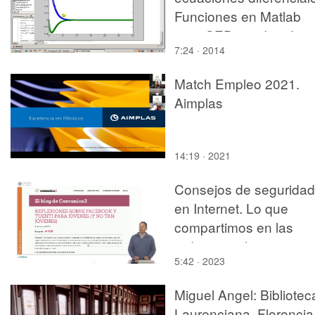
Funciones en Matlab
para SED y orden de
7:24 · 2014
error.
Match Empleo 2021.
Aimplas
14:19 · 2021
Consejos de seguridad
en Internet. Lo que
compartimos en las
redes sociales
5:42 · 2023
Miguel Angel: Bibliotec
Laurenciana, Florencia