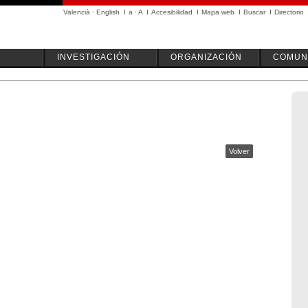
Valencià
·
English
I
a
·
A
I
Accesibilidad
I
Mapa web
I
Buscar
I
Directorio
INVESTIGACIÓN
ORGANIZACIÓN
COMUN
Volver