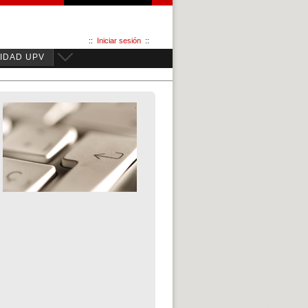
::
Iniciar sesión
::
IDAD UPV