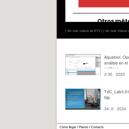
[ Ver más vídeos de RTV ]
[ Ver más Vídeos d
Aquatool. Op
análisis en el
gráficos.
2:36 · 2020
TdC_Lab3.01
fdp
34:,0 · 2024
Cómo llegar
I
Planos
I
Contacto