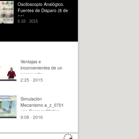
Osciloscopio Analógico.
Fuentes de Disparo (8 de
11)
6:18 · 2015
Ventajas e
inconvenientes de un
aeropuerto
2:25 · 2015
Simulación
Mecanismo a_z_0701
con Cosmos Motion -
9:08 · 2016
5 de 5