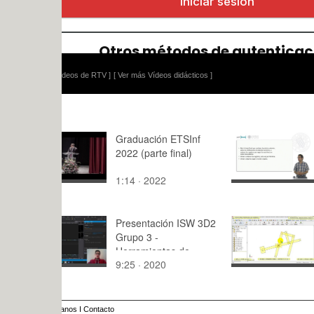
ídeos de RTV ]
[ Ver más Vídeos didácticos ]
Graduación ETSInf
Ejercicio p
2022 (parte final)
1:14 · 2022
6:43 · 201
Presentación ISW 3D2
Creación Vi
Grupo 3 -
Simulación
Herramientas de
Mecanismo
9:25 · 2020
10:43 · 20
control de versiones
con Cosmo
de código
04 de 12
anos
I
Contacto