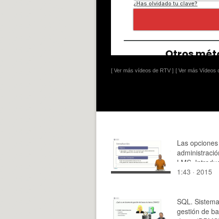
[ Ver más vídeos de RTV ]
[ Ver más Vídeos d
Las opciones
administració
LMS. Introdu
1:43 · 2015
SQL. Sistema
gestión de b