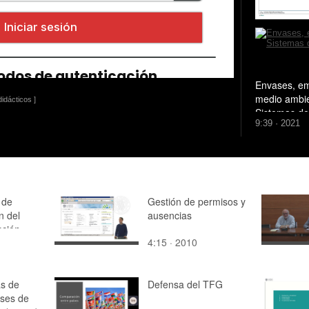
Envases, em
medio ambie
idácticos ]
Sistemas de 
9:39 · 2021
residuos me
 de
Gestión de permisos y
n del
ausencias
cción
4:15 · 2010
s de
Defensa del TFG
ases de