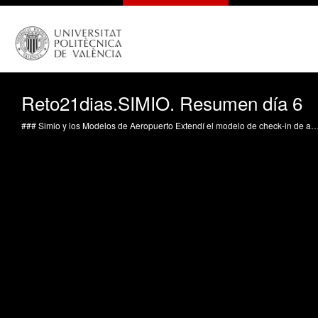
Reto21dias.SIMIO. Resumen día 6
### Simio y los Modelos de Aeropuerto Extendí el modelo de check-in de aeropuerto que comencé el día anterior. Establecí propiedades de referencia y respuestas para usar en los experimentos, y luego realicé experimentos y analicé los resultados. Incluso activé una cuenta de Simio como docente y actualicé mis licencias Simio en mis computadoras. Sin embargo, me quedé con una duda sobre cómo reconstruir ciertas propiedades y respuestas, como la utilización de los recursos. Aunqu