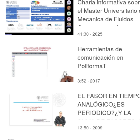
Charla informativa sob
el Master Universitario
Mecanica de Fluidos
Computacional
41:30 · 2025
Herramientas de
comunicación en
PoliformaT
3:52 · 2017
EL FASOR EN TIEMP
ANALÓGICO¿ES
PERIÓDICO?¿Y LA
SUMA DE FASORES, 
13:50 · 2009
ES?