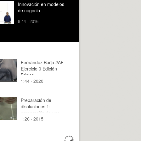
Innovación en modelos
de negocio
8:44 · 2016
Fernández Borja 2AF
Ejercicio 0 Edición
Básica
1:44 · 2020
Preparación de
disoluciones 1:
preparación de una
1:26 · 2015
disolución aproximada
a partir de un reactivo
sólido (C)