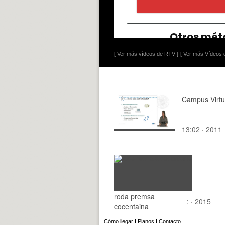
[ Ver más vídeos de RTV ]
[ Ver más Vídeos d
Campus Virtu
13:02 · 2011
roda premsa
: · 2015
cocentaina
Cómo llegar
I
Planos
I
Contacto