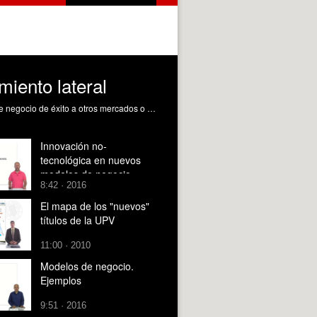
iento lateral
La búsqueda de nuevos modelos de negocio puede aportar ventaja competitiva. Una forma de innovar es llevar modelos de negocio de éxito a otros mercados o a diferentes sectores. El pensamiento lateral es una herramienta creativa clásica que puede ayudar en la búsqueda de modelos de negocio totalmente nuevos. Mateu Céspedes, JM. (2016). Generando nuevos modelos de negocio mediante el pensamiento lateral. https://riunet.upv.es/handle/10251/66913 DER
Innovación no-
tecnológica en nuevos
modelos de negocio
8:42 · 2016
El mapa de los "nuevos"
títulos de la UPV
11:00 · 2010
Modelos de negocio.
Ejemplos
9:51 · 2016