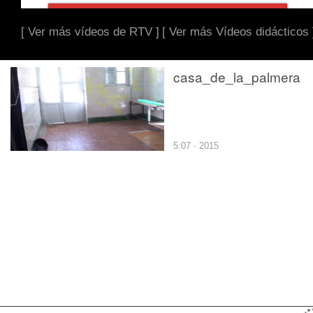
[ Ver más vídeos de RTV ]
[ Ver más Vídeos didácticos 
casa_de_la_palmera
5:07 · 2015