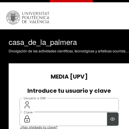
casa_de_la_palmera
Divulgación de las actividades científicas, tecnológicas y artísticas ocurridas en los tres campus de la UPV