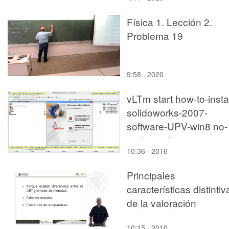
Física 1. Lección 2.
Problema 19
9:58 · 2020
vLTm start how-to-instal
solidoworks-2007-
software-UPV-win8 no-
audio 1 of 2
10:36 · 2016
Principales
características distintiv
de la valoración
ambiental
10:15 · 2010