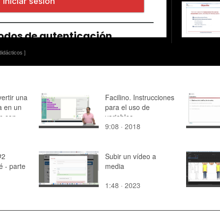
idácticos ]
ertir una
Facilino. Instrucciones
a en un
para el uso de
n con
variables
9:08 · 2018
l"
#2
Subir un vídeo a
é - parte
media
1:48 · 2023