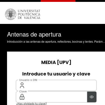
Antenas de apertura
Introducción a las antenas de apertura, reflectores, bocinas y lentes. Parámetros básicos de este tipo de antenas. Ferrando Bataller, M. (2015). Antenas de apertura. https