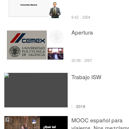
9:42 · 2004
Apertura
20:08 · 2007
Trabajo ISW
: · 2019
MOOC español para
viajeros. Nos mezclam