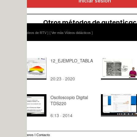
ídeos de RTV ]
[ Ver más Vídeos didácticos ]
12_EJEMPLO_TABLA
Stakeholde
compañías
20:23 · 2020
3:30 · 201
Osciloscopio Digital
Práctica 2
TDS220
en FSD.
6:13 · 2014
114:14 · 2
anos
I
Contacto