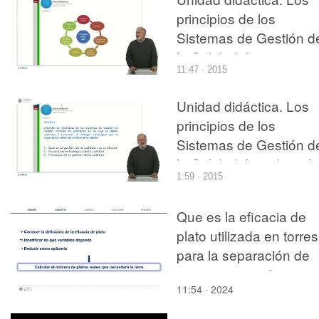
principios de los
Sistemas de Gestión d
la Calidad. Los principi
11:47 · 2015
de los SGC
Unidad didáctica. Los
principios de los
Sistemas de Gestión d
la Calidad. Introducción
1:59 · 2015
Que es la eficacia de
plato utilizada en torres
para la separación de
componentes de una
11:54 · 2024
corriente? y como se
aplica en el área de