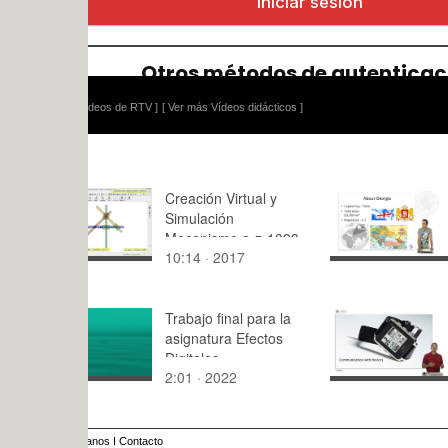
ídeos de RTV ]
[ Ver más Vídeos didácticos ]
Creación Virtual y
BSU.: Ma
Simulación
Makharad
Mecanismo a-z-1093
10:14 · 2017
8:17 · 201
con Cosmos Motion -
09 de 11
Trabajo final para la
Bluetooth
asignatura Efectos
Digitales
2:01 · 2022
2:23 · 201
anos
I
Contacto