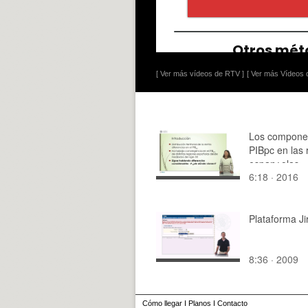
[ Ver más vídeos de RTV ]
[ Ver más Vídeos d
Los componen
PIBpc en las 
espan¿olas
6:18 · 2016
Plataforma Ji
8:36 · 2009
Cómo llegar
I
Planos
I
Contacto