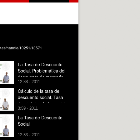
upv.es/handle/10251/13571
La Tasa de Descuento
Social. Problemática del
descuento de mercado
12:38 · 2011
Cálculo de la tasa de
descuento social. Tasa
de preferencia temporal
3:59 · 2011
pura
La Tasa de Descuento
Social
12:33 · 2011