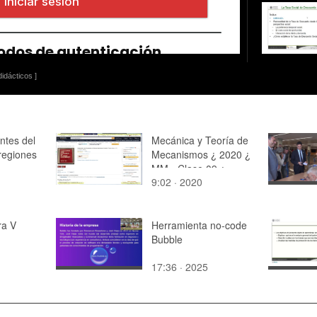
idácticos ]
tes del
Mecánica y Teoría de
regiones
Mecanismos ¿ 2020 ¿
MM - Clase 09 ¿
9:02 · 2020
Tramo 12 de 13
ra V
Herramienta no-code
Bubble
17:36 · 2025