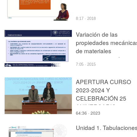
8:17 · 2018
Variación de las
propiedades mecánica
de materiales
compuestos en funcio
7:05 · 2015
del ángulo (q) con
eLamX
APERTURA CURSO
2023-2024 Y
CELEBRACIÓN 25
ANIVERSARIO
64:36 · 2023
Unidad 1. Tabulacione