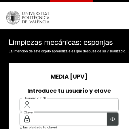
Limpiezas mecánicas: esponjas
La intención de este objeto aprendizaje es que después de su visualización, éste ayude a reconocer los diferentes sistemas de limpieza mecánica, en concreto, las esponjas. También que ayude a identificar sus diferencias meteorológicas básicas, para poder clasificarlos adecuadamente Zalbidea Muñoz, MA. (2018). Limpiezas mecánicas: esponjas. https://riunet.upv.es/handle/10251/104059 DER