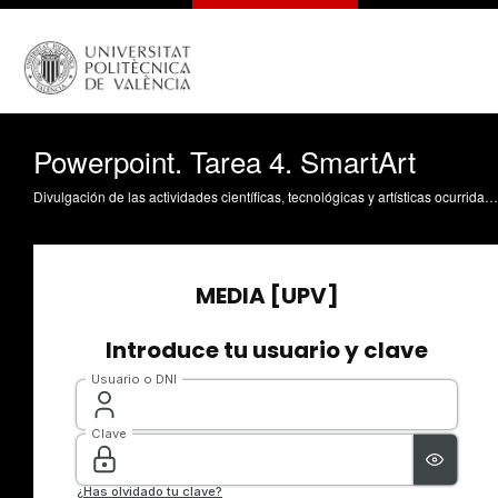
Powerpoint. Tarea 4. SmartArt
Divulgación de las actividades científicas, tecnológicas y artísticas ocurridas en los tres campus de la UPV