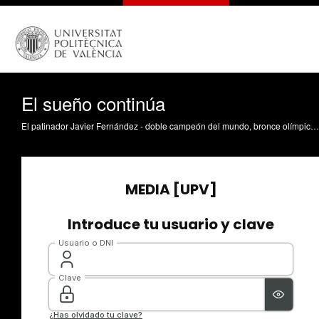
El sueño continúa
El patinador Javier Fernández - doble campeón del mundo, bronce olímpico y siete veces consecutivas campeón de Europa (de 2013 a 2019) - ha sido el encargado de ofrecer la conferencia inaugural de la Semana de la Formación Permanente, organizada por la Universitat Politècnica de València.