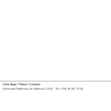
Cómo llegar
I
Planos
I
Contacto
Universitat Politècnica de València © 2020 · Tel. (+34) 96 387 70 00