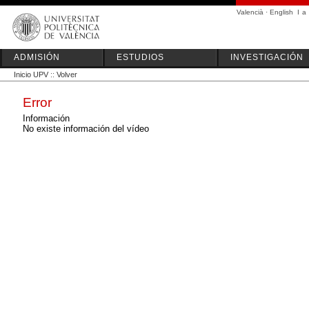
Valencià
·
English
I
a
ADMISIÓN
ESTUDIOS
INVESTIGACIÓN
Inicio UPV
::
Volver
Error
Información
No existe información del vídeo