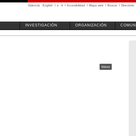
Valencià
·
English
I
a
·
A
I
Accesibilidad
I
Mapa web
I
Buscar
I
Directorio
INVESTIGACIÓN
ORGANIZACIÓN
COMUN
Volver