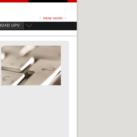
::
Iniciar sesión
::
IDAD UPV