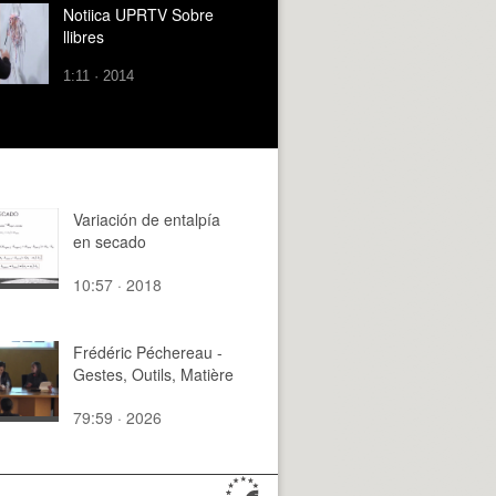
Notiica UPRTV Sobre
llibres
1:11 · 2014
Variación de entalpía
en secado
10:57 · 2018
Frédéric Péchereau -
Gestes, Outils, Matière
79:59 · 2026