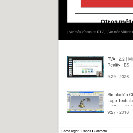
[ Ver más vídeos de RTV ]
[ Ver más Vídeos d
RVA | 2.2 | M
Reality | ES
9:29 · 2026
Simulación C
Lego Technic
n-03 con Mat
9:27 · 2016
¿ 3 de 4
Cómo llegar
I
Planos
I
Contacto