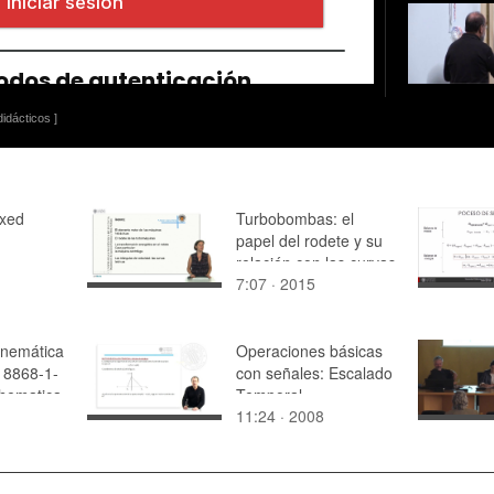
idácticos ]
ixed
Turbobombas: el
papel del rodete y su
relación con las curvas
7:07 · 2015
teóricas de las
máquinas
inemática
Operaciones básicas
 8868-1-
con señales: Escalado
hematica
Temporal
11:24 · 2008