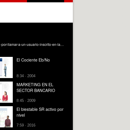
A vueltas con la lista Robinson. https://www.infobae.com/espana/2025/09/05/espana-multa-con-5000-euros-a-una-empresa-por-llamar-a-un-usuario-inscrito-en-la-lista-robinson/
El Cociente Eb/No
8:34 · 2004
MARKETING EN EL
SECTOR BANCARIO
8:45 · 2009
El biestable SR activo por
nivel
7:59 · 2016