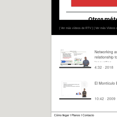
[ Ver más vídeos de RTV ]
[ Ver más Vídeos d
Networking an
relationship t
innovation
4:32 · 2018
El Montículo 
10:42 · 2009
Cómo llegar
I
Planos
I
Contacto