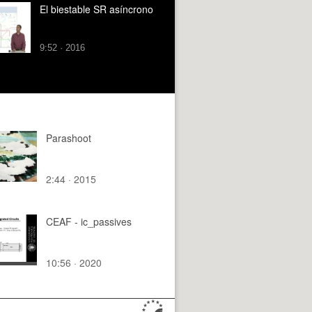
El biestable SR asíncrono
9:52 · 2016
Parashoot
2:44 · 2015
CEAF - ic_passives
10:56 · 2020