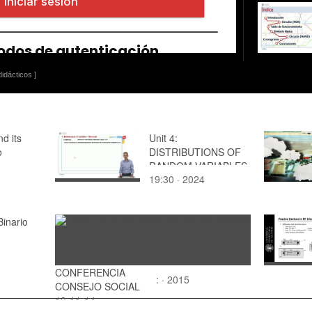
idácticos ]
d its
Unit 4:
o
DISTRIBUTIONS OF
RANDOM VARIABLES
19:30 · 2024
- Discrete distributions:
binomial
Binario
CONFERENCIA
: · 2015
CONSEJO SOCIAL
13-11-14