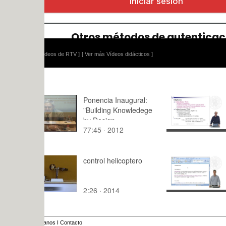
ídeos de RTV ]
[ Ver más Vídeos didácticos ]
Ponencia Inaugural:
Prontuario
"Building Knowledege
PSpice: Ana
by Design
.TRAN (II)
77:45 · 2012
21:18 · 20
control helicoptero
Localizaci
páginas w
información
2:26 · 2014
13:10 · 20
económica 
anos
I
Contacto