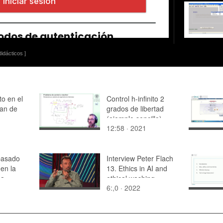
idácticos ]
to en el
Control h-infinito 2
lan de
grados de libertad
(ejemplo sencillo)
12:58 · 2021
basado
Interview Peter Flach
en la
13. Ethics in AI and
ca
ethical washing
6:,0 · 2022
ginyería