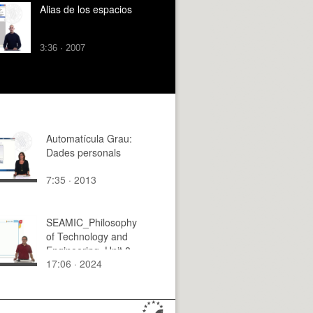
Alias de los espacios
3:36 · 2007
Automatícula Grau:
Dades personals
7:35 · 2013
SEAMIC_Philosophy
of Technology and
Engineering. Unit 8.
17:06 · 2024
Risk and Technology
Assessment