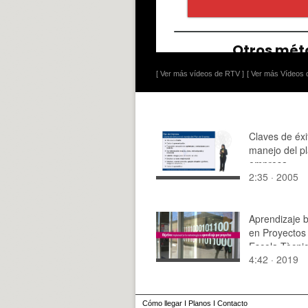
[ Ver más vídeos de RTV ]
[ Ver más Vídeos d
Claves de éxi
manejo del p
empresa
2:35 · 2005
Aprendizaje 
en Proyectos 
Escola Tècni
4:42 · 2019
Superior d'En
Informàtica
Cómo llegar
I
Planos
I
Contacto