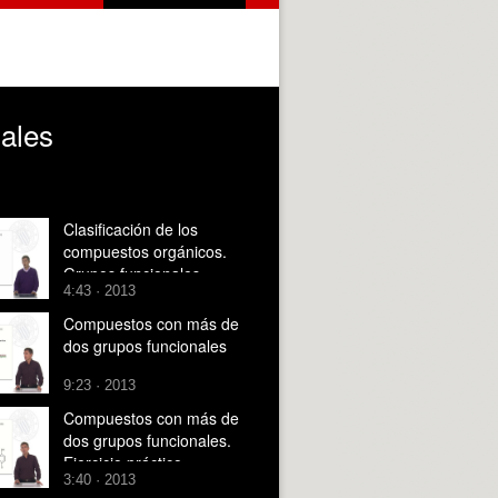
nales
Clasificación de los
compuestos orgánicos.
Grupos funcionales.
4:43 · 2013
(Ejercicio práctico-
soluciones)
Compuestos con más de
dos grupos funcionales
9:23 · 2013
Compuestos con más de
dos grupos funcionales.
Ejercicio práctico-
3:40 · 2013
soluciones