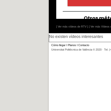
[ Ver más vídeos de RTV ]
[ Ver más Vídeos d
No existen vídeos interesantes
Cómo llegar
I
Planos
I
Contacto
Universitat Politècnica de València © 2020 · Tel. 