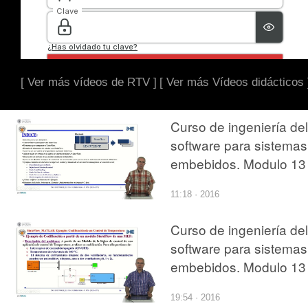
[ Ver más vídeos de RTV ]
[ Ver más Vídeos didácticos 
Curso de ingeniería del
software para sistemas
embebidos. Modulo 13
parte 1.
11:18 · 2016
StateFlow_MATLAB
Curso de ingeniería del
software para sistemas
embebidos. Modulo 13
parte 8.
19:54 · 2016
StateFlow_MATLAB