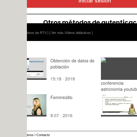
ídeos de RTV ]
[ Ver más Vídeos didácticos ]
Obtención de datos de
población
15:18 · 2018
conferencia
: · 2015
astronomia youtube
Feminicidio
Isla de Tab
instrument
legislativo
8:07 · 2016
9:54 · 201
sostenibili
ámbito turí
anos
I
Contacto