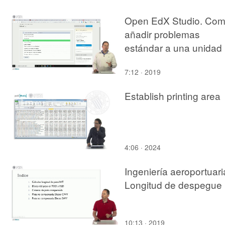
Delcampo.
REVALORIZACIÓN, L
Open EdX Studio. Co
CONSERVACIÓN Y E
añadir problemas
RE-USO DEL
estándar a una unidad
PATRIMÓNIO
ARQUITECTÓNICO.M
7:12 · 2019
REDONDA
Establish printing area
4:06 · 2024
Ingeniería aeroportuari
Longitud de despegue
10:13 · 2019