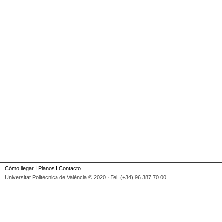
Cómo llegar
I
Planos
I
Contacto
Universitat Politècnica de València © 2020 · Tel. (+34) 96 387 70 00