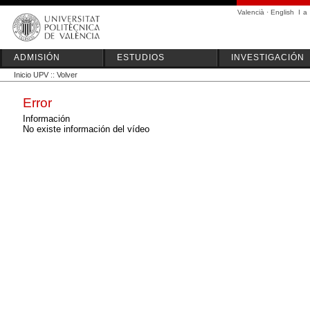
Valencià
·
English
I
a
ADMISIÓN
ESTUDIOS
INVESTIGACIÓN
Inicio UPV
::
Volver
Error
Información
No existe información del vídeo