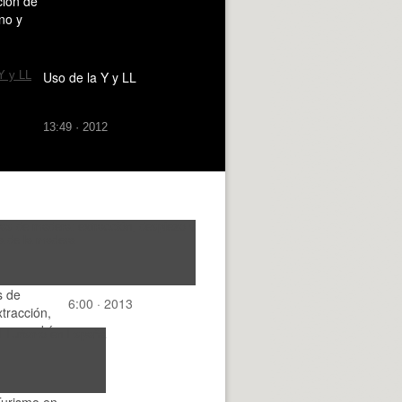
ión de
no y
Uso de la Y y LL
13:49 · 2012
s de
6:00 · 2013
tracción,
 escuadría
era
Turismo en