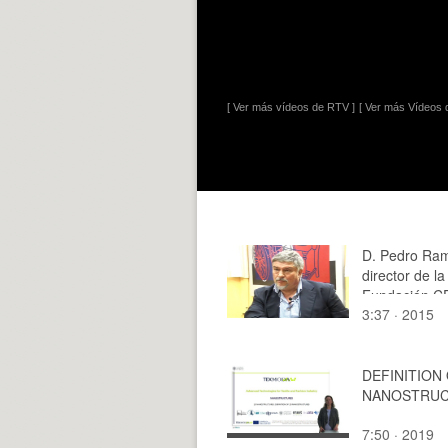
[ Ver más vídeos de RTV ]
[ Ver más Vídeos d
D. Pedro Ram
director de la
Fundación C
3:37 · 2015
DEFINITION
NANOSTRU
7:50 · 2019