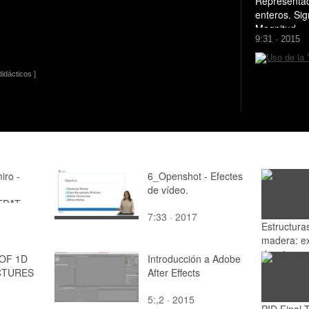
Representac
enteros. Sig
Magnitud
9:31 · 2015
idácticos ]
iro -
6_Openshot - Efectes
de vídeo.
EDAT
7:33 · 2017
Estructura
madera: ex
despiezo y
 OF 1D
Introducción a Adobe
de la mad
CTURES
After Effects
5:,2 · 2015
PID Final 