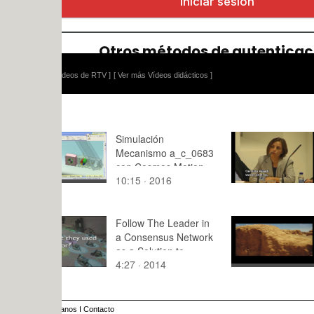
ídeos de RTV ]
[ Ver más Vídeos didácticos ]
Simulación
Día del E
Mecanismo a_c_0683
II
con Cosmos Motion -
10:15 · 2016
8:25 · 201
5 de 9
Follow The Leader in
La gran mu
a Consensus Network
as a Solution to
4:27 · 2014
1:31 · 202
Manage an Smart
Grid: The Balearic
Islands Cas
anos
I
Contacto