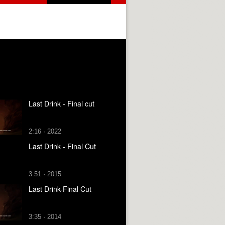
Last Drink - Final cut
2:16 · 2022
Last Drink - Final Cut
3:51 · 2015
Last Drink-Final Cut
3:35 · 2014