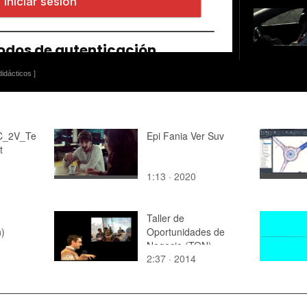
idácticos ]
C_2V_Te
Epi Fania Ver Suv
t
1:13 · 2020
Taller de
n)
Oportunidades de
Negocio (TON)
2:37 · 2014