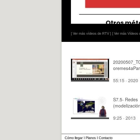
[ Ver más vídeos de RTV ]
[ Ver más Vídeos d
20200507_T
oremes4aPar
55:15 · 2020
S7.5- Redes
(modelizació
9:25 · 2013
Cómo llegar
I
Planos
I
Contacto