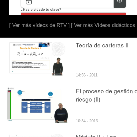
[ Ver más vídeos de RTV ]
[ Ver más Vídeos didácticos 
Teoría de carteras II
14:56 · 2011
El proceso de gestión 
riesgo (II)
10:34 · 2016
Módulo II ¿ Los