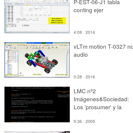
P-EST-06-J1 tabla
conting ejer
4:08 · 2014
vLTm motion T-0327 no
audio
0:28 · 2016
LMC nº2
Imágenes&Sociedad:
Los 'prosumer' y la
'generación yo'
5:36 · 2009