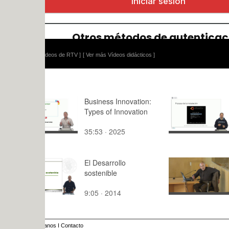
ídeos de RTV ]
[ Ver más Vídeos didácticos ]
Business Innovation:
Introducció
Types of Innovation
Proceso de
35:53 · 2025
4:45 · 202
El Desarrollo
ANDRÉS P
sostenible
TODOS LO
............U
9:05 · 2014
119:11 · 2
anos
I
Contacto