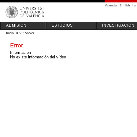
Valencià
·
English
I
a
ADMISIÓN
ESTUDIOS
INVESTIGACIÓN
Inicio UPV
::
Volver
Error
Información
No existe información del vídeo