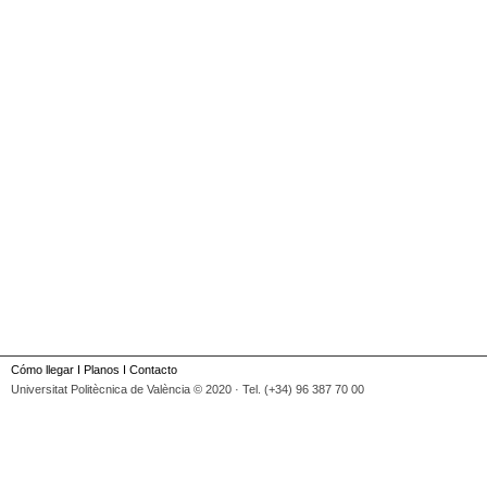
Cómo llegar
I
Planos
I
Contacto
Universitat Politècnica de València © 2020 · Tel. (+34) 96 387 70 00