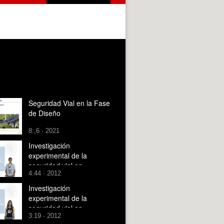
Seguridad Vial en la Fase
de Diseño
8:,6 · 2021
Investigación
experimental de la
seguridad vial en
4:44 · 2012
adelantamientos a
bicicleta en carretera
Investigación
experimental de la
seguridad vial en
3:19 · 2012
adelantamientos a