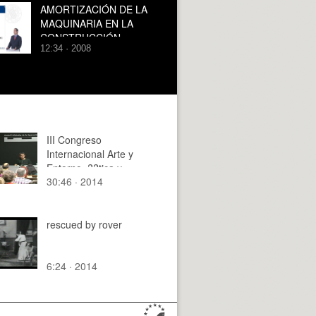
bicicleta en carretera
AMORTIZACIÓN DE LA
MAQUINARIA EN LA
CONSTRUCCIÓN
12:34 · 2008
III Congreso
Internacional Arte y
Entorno. ??tica y
30:46 · 2014
estética del habitar.
rescued by rover
6:24 · 2014