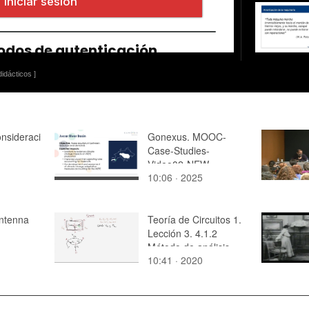
idácticos ]
nsideraci
Gonexus. MOOC-
Case-Studies-
Video02-NEW
10:06 · 2025
antenna
Teoría de Circuitos 1.
Lección 3. 4.1.2
Método de análisis
10:41 · 2020
sistemático de un
circuito