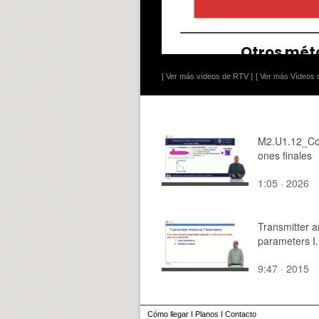
[ Ver más vídeos de RTV ]
[ Ver más Vídeos d
M2.U1.12_Co
ones finales
1:05 · 2026
Transmitter 
parameters I.
9:47 · 2015
Cómo llegar
I
Planos
I
Contacto